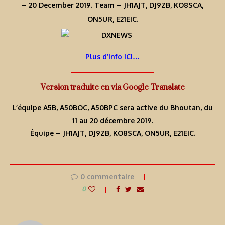
– 20 December 2019. Team – JH1AJT, DJ9ZB, KO8SCA,
ON5UR, E21EIC.
Plus d’info ICI…
Version traduite en via Google Translate
L’équipe A5B, A50BOC, A50BPC sera active du Bhoutan, du
11 au 20 décembre 2019.
Équipe – JH1AJT, DJ9ZB, KO8SCA, ON5UR, E21EIC.
0 commentaire
0