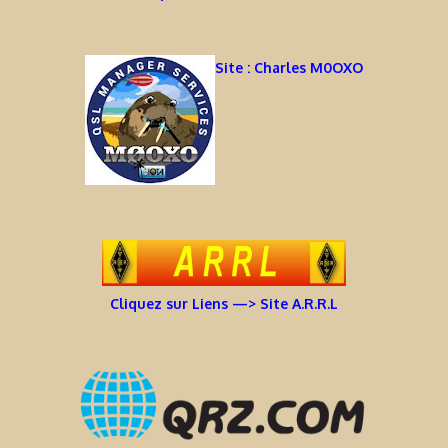
Site : Charles M0OXO
Cliquez sur Liens —> Site A.R.R.L