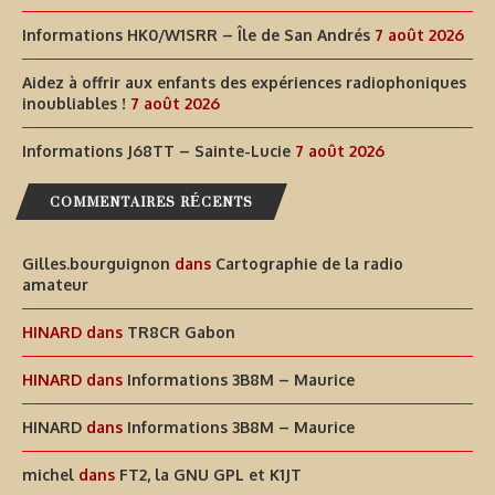
Informations HK0/W1SRR – Île de San Andrés
7 août 2026
Aidez à offrir aux enfants des expériences radiophoniques
inoubliables !
7 août 2026
Informations J68TT – Sainte-Lucie
7 août 2026
COMMENTAIRES RÉCENTS
Gilles.bourguignon
dans
Cartographie de la radio
amateur
HINARD
dans
TR8CR Gabon
HINARD
dans
Informations 3B8M – Maurice
HINARD
dans
Informations 3B8M – Maurice
michel
dans
FT2, la GNU GPL et K1JT