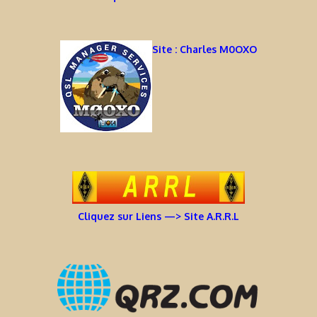
Site : Charles M0OXO
Cliquez sur Liens —> Site A.R.R.L