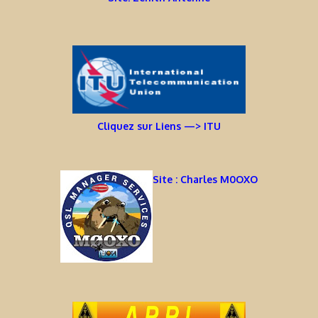
Cliquez sur Liens —> ITU
Site : Charles M0OXO