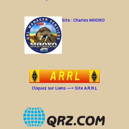
Site : Charles M0OXO
Cliquez sur Liens —> Site A.R.R.L