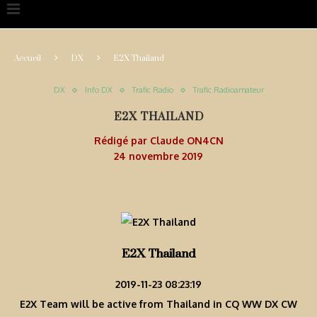
Accueil
DX
E2X Thailand
DX
Info DX
Trafic Radio
Trafic Radioamateur
E2X THAILAND
Rédigé par
Claude ON4CN
24 novembre 2019
E2X Thailand
2019-11-23 08:23:19
E2X Team will be active from Thailand in CQ WW DX CW