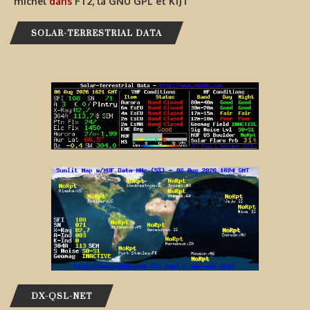
michel
dans
FT2, la GNU GPL et K1JT
SOLAR-TERRESTRIAL DATA
DX-QSL-NET