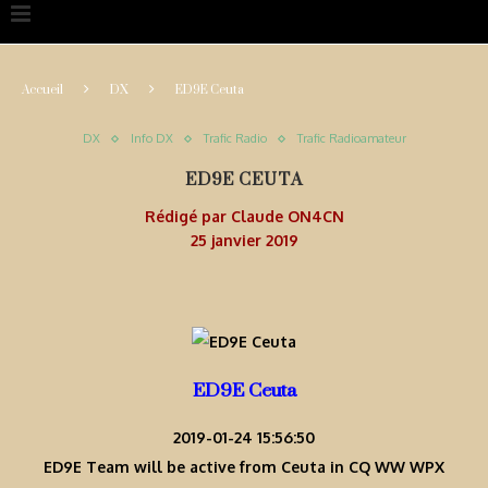
Accueil
DX
ED9E Ceuta
DX
Info DX
Trafic Radio
Trafic Radioamateur
ED9E CEUTA
Rédigé par
Claude ON4CN
25 janvier 2019
ED9E Ceuta
2019-01-24 15:56:50
ED9E Team will be active from Ceuta in CQ WW WPX