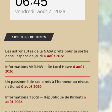
06
45
vendredi, août 7, 2026
ARTICLES RÉCENTS
Les astronautes de la NASA prêts pour la sortie
dans l’espace de jeudi
6 août 2026
INFORMATIONS T30GI –
SI VOTRE TÉLÉPHONE PORT
Informations VK2LHW – Île Lord Howe
6 août
2026
RÉPUBLIQUE DE KIRIBATI
NE FONCTIONNE PLUS LORS
Un passionné de radio mis à l’honneur au niveau
6 août 2026
6 août 2026
national
6 août 2026
Informations T30GI – République de Kiribati
6
août 2026