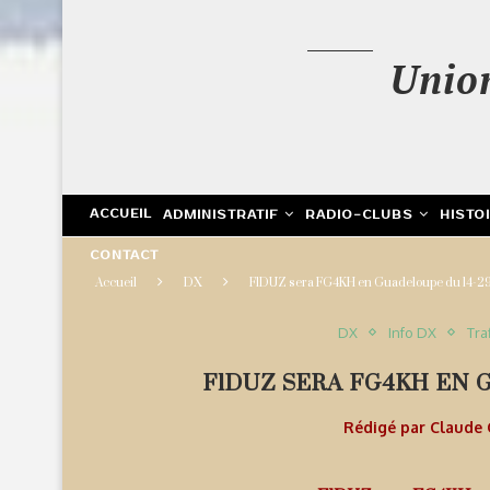
Unio
ACCUEIL
ADMINISTRATIF
RADIO-CLUBS
HISTO
CONTACT
Accueil
DX
F1DUZ sera FG4KH en Guadeloupe du 14-2
DX
Info DX
Tra
F1DUZ SERA FG4KH EN G
Rédigé par
Claude