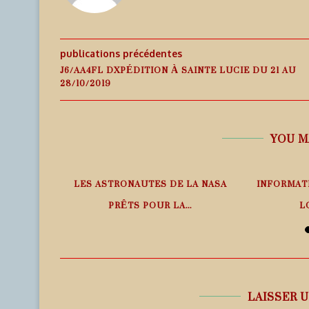
publications précédentes
J6/AA4FL DXPÉDITION À SAINTE LUCIE DU 21 AU
28/10/2019
YOU M
PHÉRIQUE
LES ASTRONAUTES DE LA NASA
INFORMAT
ANS LE
PRÊTS POUR LA...
L
6 août 2026
6
LAISSER 