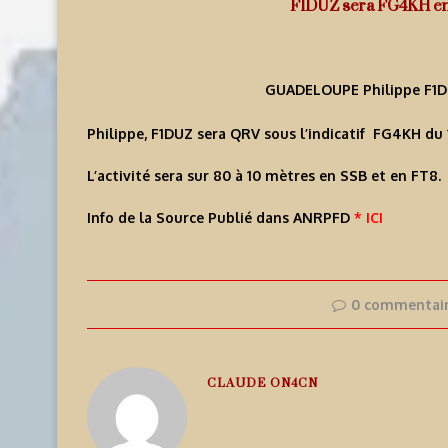
F1DUZ sera FG4KH en
GUADELOUPE Philippe F1DU
Philippe, F1DUZ sera QRV sous l’indicatif FG4KH du 
L’activité sera sur 80 à 10 mètres en SSB et en FT8.
Info de la Source Publié dans ANRPFD
* ICI
0 commentai
CLAUDE ON4CN