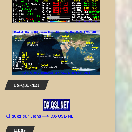
DX-QSL-NET
Cliquez sur Liens —> DX-QSL-NET
LIENS