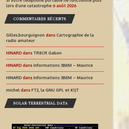
Si votre téléphone portable ne fonctionne plus
lors d’une catastrophe
6 août 2026
COMMENTAIRES RÉCENTS
Gilles.bourguignon
dans
Cartographie de la
radio amateur
HINARD
dans
TR8CR Gabon
HINARD
dans
Informations 3B8M – Maurice
HINARD
dans
Informations 3B8M – Maurice
michel
dans
FT2, la GNU GPL et K1JT
SOLAR-TERRESTRIAL DATA