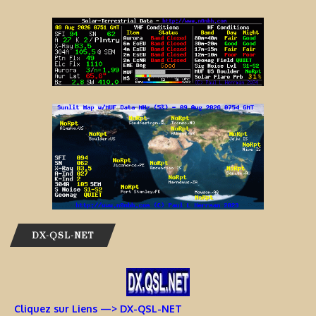
DX-QSL-NET
Cliquez sur Liens —> DX-QSL-NET