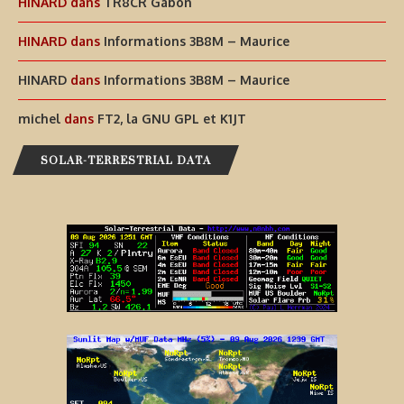
HINARD
dans
TR8CR Gabon
HINARD
dans
Informations 3B8M – Maurice
HINARD
dans
Informations 3B8M – Maurice
michel
dans
FT2, la GNU GPL et K1JT
SOLAR-TERRESTRIAL DATA