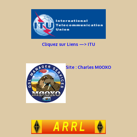
Cliquez sur Liens —> ITU
Site : Charles M0OXO