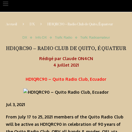
Accueil
DX
HD1QRC90 – Radio Club de Quito, Équateur
DX
Info DX
Trafic Radio
Trafic Radioamateur
HD1QRC90 – RADIO CLUB DE QUITO, ÉQUATEUR
Rédigé par
Claude ON4CN
4 juillet 2021
HD1QRC90 – Quito Radio Club, Ecuador
Jul 3, 2021
From July 17 to 25, 2021 members of the Quito Radio Club
will be active as
HD1QRC90
in celebration of 90 years of
the Quito Radio Club. QRV all bands & modes. QSL via