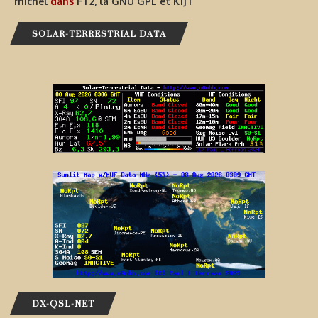
michel
dans
FT2, la GNU GPL et K1JT
SOLAR-TERRESTRIAL DATA
DX-QSL-NET