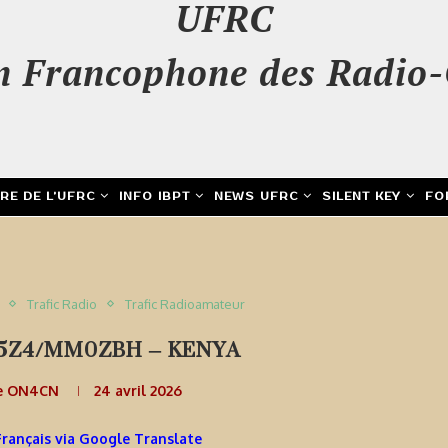
UFRC
n Francophone des Radio-
IRE DE L’UFRC
INFO IBPT
NEWS UFRC
SILENT KEY
FO
Trafic Radio
Trafic Radioamateur
5Z4/MM0ZBH – KENYA
e ON4CN
24 avril 2026
Français via Google Translate