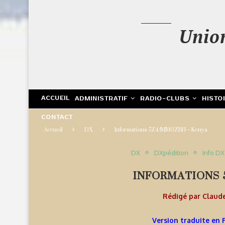
Unio
ACCUEIL
ADMINISTRATIF
RADIO-CLUBS
HISTO
CONTACT
Accueil
DX
Informations 5Z4/MM0ZBH – Kenya
DX
DXpédition
Info DX
INFORMATIONS 
Rédigé par
Claud
Version traduite en 