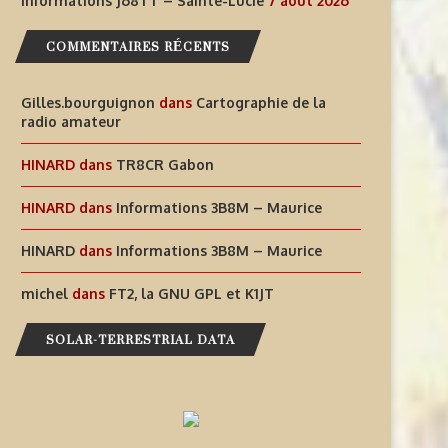
Informations J68TT – Sainte-Lucie
7 août 2026
COMMENTAIRES RÉCENTS
Gilles.bourguignon
dans
Cartographie de la
radio amateur
HINARD
dans
TR8CR Gabon
HINARD
dans
Informations 3B8M – Maurice
HINARD
dans
Informations 3B8M – Maurice
michel
dans
FT2, la GNU GPL et K1JT
SOLAR-TERRESTRIAL DATA