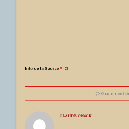
Info de la Source
* ICI
0 commentai
CLAUDE ON4CN