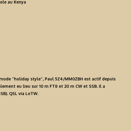
en mode “holiday style”, Paul 5Z4/MM0ZBH est actif depuis
palement eu lieu sur 10 m FT8 et 20 m CW et SSB. Il a
SSB). QSL via LoTW.