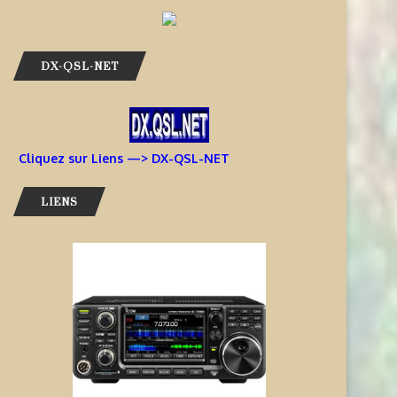
DX-QSL-NET
Cliquez sur Liens —> DX-QSL-NET
LIENS
AIDEZ À OFFRIR AUX ENFANTS
INFORMATIONS J68TT – SAI
DES EXPÉRIENCES
LUCIE
RADIOPHONIQUES...
7 août 2026
7 août 2026