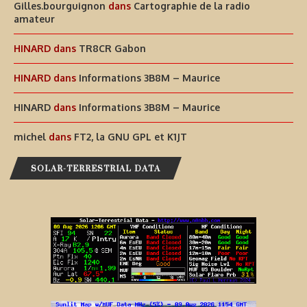
Gilles.bourguignon
dans
Cartographie de la radio
amateur
HINARD
dans
TR8CR Gabon
HINARD
dans
Informations 3B8M – Maurice
HINARD
dans
Informations 3B8M – Maurice
michel
dans
FT2, la GNU GPL et K1JT
SOLAR-TERRESTRIAL DATA