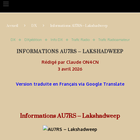
Accueil
DX
Informations AU7RS – Lakshadweep
DX
DXpédition
Info DX
Trafic Radio
Trafic Radioamateur
INFORMATIONS AU7RS – LAKSHADWEEP
Rédigé par
Claude ON4CN
3 avril 2026
Version traduite en Français via Google Translate
Informations AU7RS – Lakshadweep