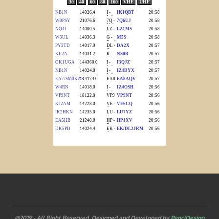
@2019 - All Right Reserved. Designed and Developed by
PenciDesign