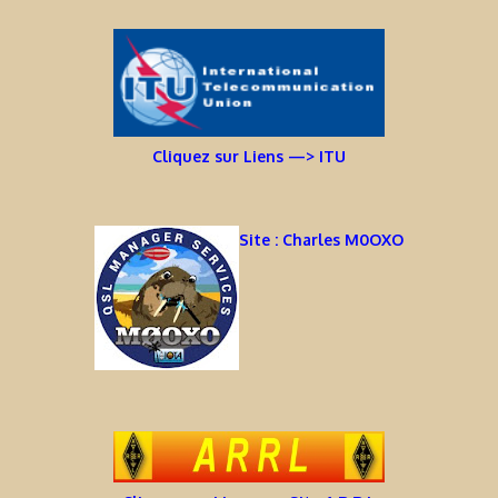
Cliquez sur Liens —> ITU
Site : Charles M0OXO