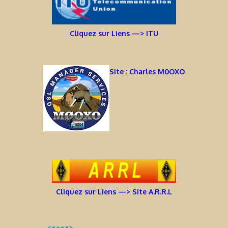
Cliquez sur Liens —> ITU
Site : Charles M0OXO
Cliquez sur Liens —> Site A.R.R.L