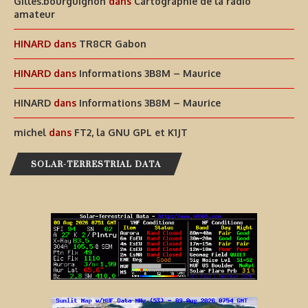
Gilles.bourguignon
dans
Cartographie de la radio
amateur
HINARD
dans
TR8CR Gabon
HINARD
dans
Informations 3B8M – Maurice
HINARD
dans
Informations 3B8M – Maurice
michel
dans
FT2, la GNU GPL et K1JT
SOLAR-TERRESTRIAL DATA