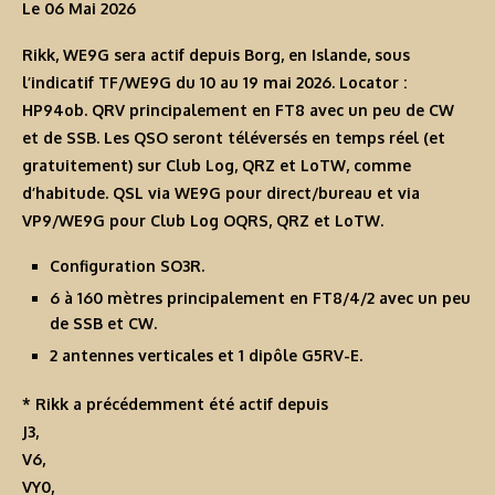
Le 06 Mai 2026
Rikk, WE9G sera actif depuis Borg, en Islande, sous
l’indicatif
TF/WE9G
du 10 au 19 mai 2026. Locator :
HP94ob. QRV principalement en FT8 avec un peu de CW
et de SSB. Les QSO seront téléversés en temps réel (et
gratuitement) sur Club Log, QRZ et LoTW, comme
d’habitude. QSL via WE9G pour direct/bureau et via
VP9/WE9G pour Club Log OQRS, QRZ et LoTW.
Configuration SO3R.
6 à 160 mètres principalement en FT8/4/2 avec un peu
de SSB et CW.
2 antennes verticales et 1 dipôle G5RV-E.
* Rikk a précédemment été actif depuis
J3
,
V6
,
VY0
,