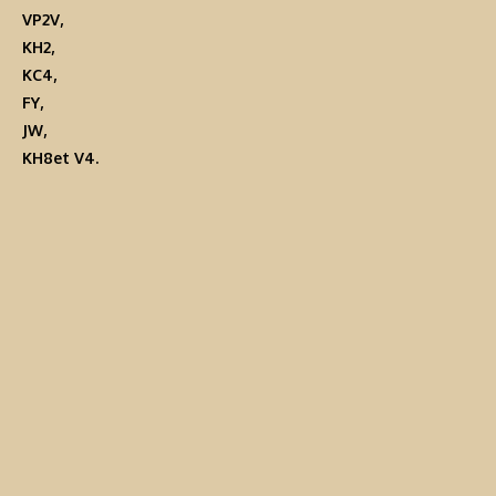
VP2V
,
KH2
,
KC4
,
FY
,
JW
,
KH8
et
V4
.