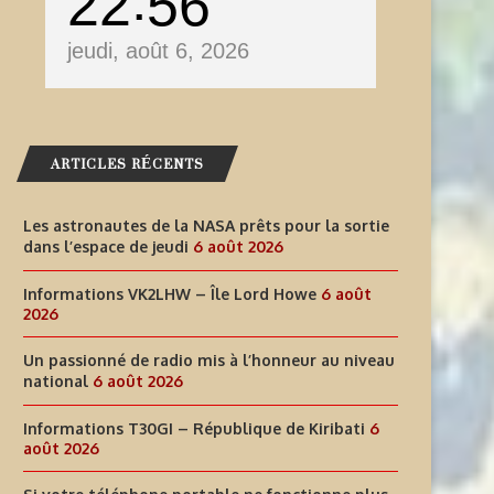
22
56
jeudi, août 6, 2026
ARTICLES RÉCENTS
Les astronautes de la NASA prêts pour la sortie
dans l’espace de jeudi
6 août 2026
Informations VK2LHW – Île Lord Howe
6 août
2026
Un passionné de radio mis à l’honneur au niveau
national
6 août 2026
Informations T30GI – République de Kiribati
6
INFORMATIONS T30GI –
SI VOTRE TÉLÉPHONE PORT
août 2026
RÉPUBLIQUE DE KIRIBATI
NE FONCTIONNE PLUS LORS