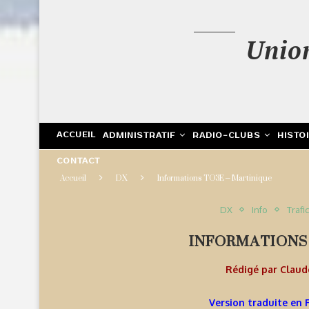
Unio
ACCUEIL
ADMINISTRATIF
RADIO-CLUBS
HISTO
CONTACT
Accueil
DX
Informations TO3E – Martinique
DX
Info
Trafi
INFORMATIONS
Rédigé par
Clau
Version traduite en 