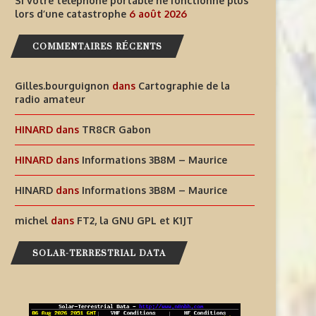
Si votre téléphone portable ne fonctionne plus
lors d’une catastrophe
6 août 2026
6 août 2026
6 août 2026
COMMENTAIRES RÉCENTS
Gilles.bourguignon
dans
Cartographie de la
radio amateur
HINARD
dans
TR8CR Gabon
HINARD
dans
Informations 3B8M – Maurice
HINARD
dans
Informations 3B8M – Maurice
michel
dans
FT2, la GNU GPL et K1JT
SOLAR-TERRESTRIAL DATA