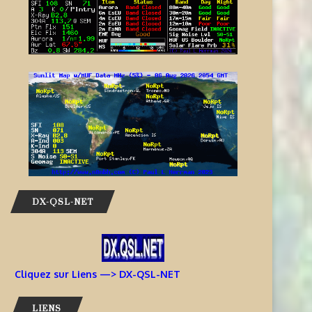
DX-QSL-NET
Cliquez sur Liens —> DX-QSL-NET
LIENS