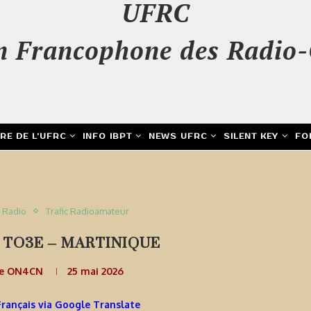
UFRC
n Francophone des Radio-
IRE DE L’UFRC
INFO IBPT
NEWS UFRC
SILENT KEY
FO
c Radio
Trafic Radioamateur
 TO3E – MARTINIQUE
de ON4CN
25 mai 2026
Français via Google Translate