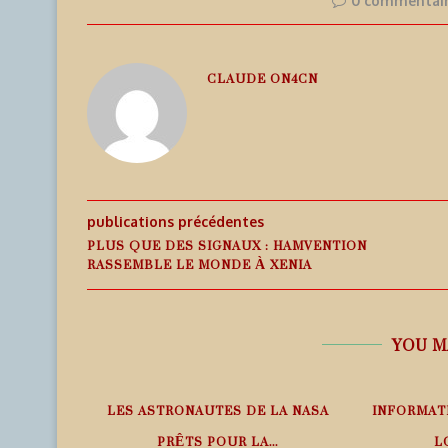
0 commentai
CLAUDE ON4CN
publications précédentes
PLUS QUE DES SIGNAUX : HAMVENTION
RASSEMBLE LE MONDE À XENIA
YOU M
PHÉRIQUE
LES ASTRONAUTES DE LA NASA
INFORMAT
ANS LE
PRÊTS POUR LA...
L