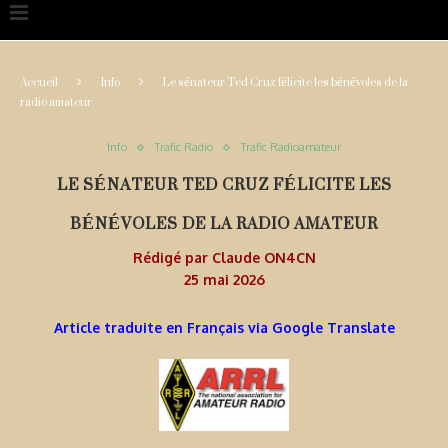
Accueil
Info
Le sénateur Ted Cruz félicite les bénévoles de la
radio amateur
Info
Trafic Radio
Trafic Radioamateur
LE SÉNATEUR TED CRUZ FÉLICITE LES
BÉNÉVOLES DE LA RADIO AMATEUR
Rédigé par
Claude ON4CN
25 mai 2026
Article traduite en Français via Google Translate