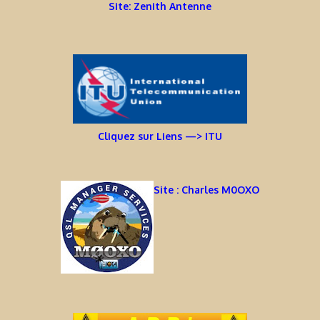
Site: Zenith Antenne
Cliquez sur Liens —> ITU
Site : Charles M0OXO