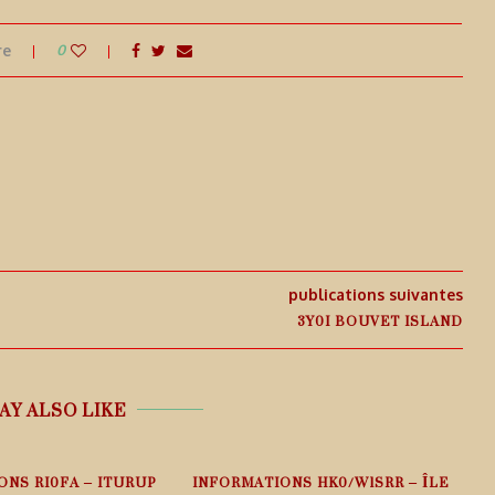
re
0
publications suivantes
3Y0I BOUVET ISLAND
AY ALSO LIKE
ONS RI0FA – ITURUP
INFORMATIONS HK0/W1SRR – ÎLE