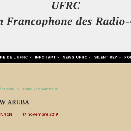
UFRC
n Francophone des Radio-
IRE DE L’UFRC
INFO IBPT
NEWS UFRC
SILENT KEY
FO
fic Radio
Trafic Radioamateur
0W ARUBA
ON4CN
17 novembre 2019