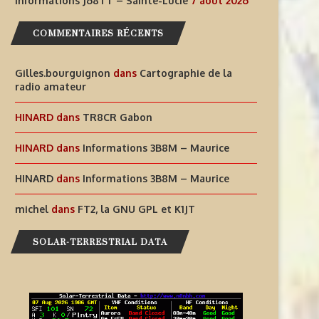
Informations J68TT – Sainte-Lucie
7 août 2026
DES EXPÉRIENCES
LUCIE
COMMENTAIRES RÉCENTS
RADIOPHONIQUES...
7 août 2026
7 août 2026
Gilles.bourguignon
dans
Cartographie de la
radio amateur
HINARD
dans
TR8CR Gabon
HINARD
dans
Informations 3B8M – Maurice
HINARD
dans
Informations 3B8M – Maurice
michel
dans
FT2, la GNU GPL et K1JT
SOLAR-TERRESTRIAL DATA