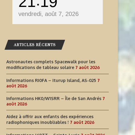
21
19
vendredi, août 7, 2026
ARTICLES RÉCENTS
Astronautes complets Spacewalk pour les
modifications de tableau solaire
7 août 2026
Informations RI0FA – Iturup Island, AS-025
7
août 2026
Informations HK0/W1SRR – Île de San Andrés
7
août 2026
Aidez à offrir aux enfants des expériences
radiophoniques inoubliables !
7 août 2026
AIDEZ À OFFRIR AUX ENFANTS
INFORMATIONS J68TT – SAI