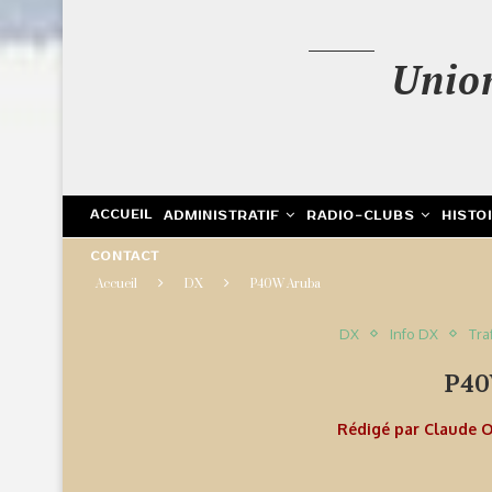
Unio
ACCUEIL
ADMINISTRATIF
RADIO-CLUBS
HISTO
CONTACT
Accueil
DX
P40W Aruba
DX
Info DX
Tra
P4
Rédigé par
Claude 