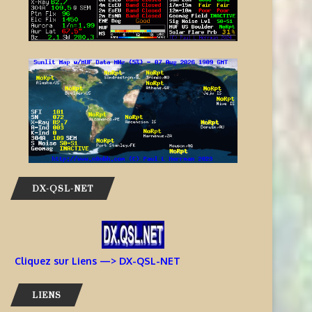
DX-QSL-NET
Cliquez sur Liens —> DX-QSL-NET
LIENS