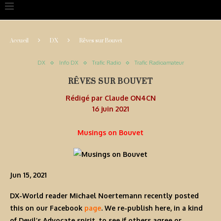
Accueil
DX
Rêves sur Bouvet
DX
Info DX
Trafic Radio
Trafic Radioamateur
RÊVES SUR BOUVET
Rédigé par
Claude ON4CN
16 juin 2021
Musings on Bouvet
Jun 15, 2021
DX-World reader Michael Noertemann recently posted
this on our Facebook
page
. We re-publish here, in a kind
of Devil’s Advocate spirit, to see if others agree or