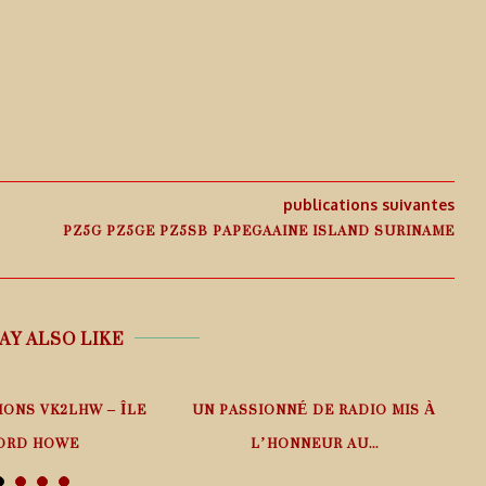
publications suivantes
PZ5G PZ5GE PZ5SB PAPEGAAINE ISLAND SURINAME
AY ALSO LIKE
IONS VK2LHW – ÎLE
UN PASSIONNÉ DE RADIO MIS À
ORD HOWE
L’HONNEUR AU...
 août 2026
6 août 2026