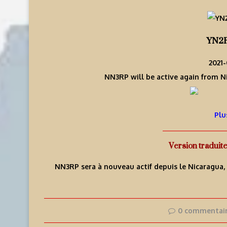
YN2R
2021-
NN3RP will be active again from Ni
Plu
Version traduit
NN3RP sera à nouveau actif depuis le Nicaragua, du
0 commentai