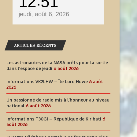
12
51
jeudi, août 6, 2026
ARTICLES RÉCENTS
Les astronautes de la NASA prêts pour la sortie
dans l’espace de jeudi
6 août 2026
Informations VK2LHW – Île Lord Howe
6 août
2026
Un passionné de radio mis à l’honneur au niveau
national
6 août 2026
INFORMATIONS T30GI –
SI VOTRE TÉLÉPHONE PORT
Informations T30GI – République de Kiribati
6
RÉPUBLIQUE DE KIRIBATI
NE FONCTIONNE PLUS LORS
août 2026
6 août 2026
6 août 2026