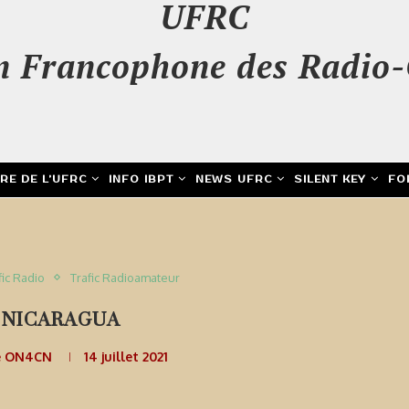
UFRC
n Francophone des Radio-
IRE DE L’UFRC
INFO IBPT
NEWS UFRC
SILENT KEY
FO
fic Radio
Trafic Radioamateur
 NICARAGUA
e ON4CN
14 juillet 2021