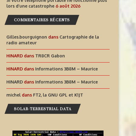
Si votre téléphone portable ne fonctionne plus
lors d’une catastrophe
6 août 2026
COMMENTAIRES RÉCENTS
Gilles.bourguignon
dans
Cartographie de la
radio amateur
HINARD
dans
TR8CR Gabon
HINARD
dans
Informations 3B8M – Maurice
HINARD
dans
Informations 3B8M – Maurice
michel
dans
FT2, la GNU GPL et K1JT
SOLAR-TERRESTRIAL DATA