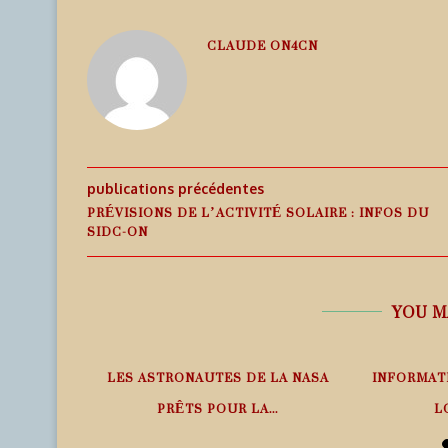
CLAUDE ON4CN
publications précédentes
PRÉVISIONS DE L’ACTIVITÉ SOLAIRE : INFOS DU
SIDC-ON
YOU M
PHÉRIQUE
LES ASTRONAUTES DE LA NASA
INFORMAT
ANS LE
PRÊTS POUR LA...
L
6 août 2026
6