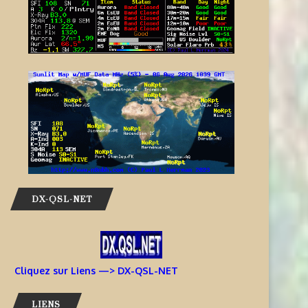
DX-QSL-NET
Cliquez sur Liens —> DX-QSL-NET
LIENS