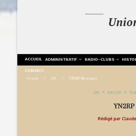
Unio
ACCUEIL
ADMINISTRATIF
RADIO-CLUBS
HISTO
CONTACT
Accueil
DX
YN2RP Nicaragua
DX
Info DX
Tra
YN2RP
Rédigé par
Claud