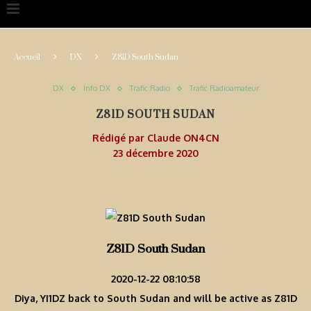
Accueil
DX
Z81D South Sudan
DX
Info DX
Trafic Radio
Trafic Radioamateur
Z81D SOUTH SUDAN
Rédigé par
Claude ON4CN
23 décembre 2020
Z81D South Sudan
2020-12-22 08:10:58
Diya, YI1DZ back to South Sudan and will be active as Z81D