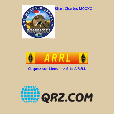
Site : Charles M0OXO
Cliquez sur Liens —> Site A.R.R.L