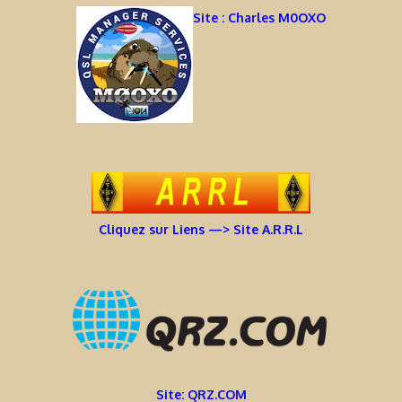
Site : Charles M0OXO
Cliquez sur Liens —> Site A.R.R.L
Site: QRZ.COM