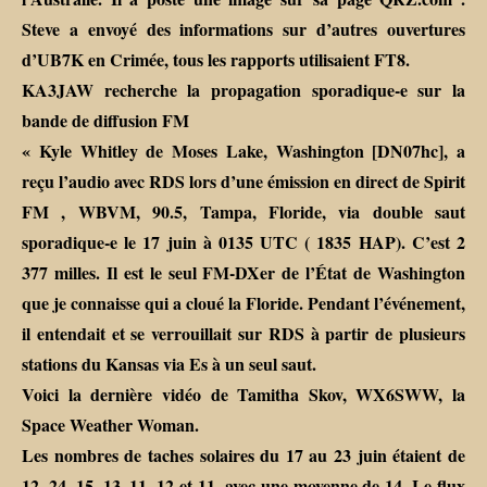
Steve a envoyé des informations sur d’autres ouvertures
d’UB7K en Crimée, tous les rapports utilisaient FT8.
KA3JAW recherche la propagation sporadique-e sur la
bande de diffusion FM
« Kyle Whitley de Moses Lake, Washington [DN07hc], a
reçu l’audio avec RDS lors d’une émission en direct de Spirit
FM , WBVM, 90.5, Tampa, Floride, via double saut
sporadique-e le 17 juin à 0135 UTC ( 1835 HAP). C’est 2
377 milles. Il est le seul FM-DXer de l’État de Washington
que je connaisse qui a cloué la Floride. Pendant l’événement,
il entendait et se verrouillait sur RDS à partir de plusieurs
stations du Kansas via Es à un seul saut.
Voici la dernière vidéo de Tamitha Skov, WX6SWW, la
Space Weather Woman.
Les nombres de taches solaires du 17 au 23 juin étaient de
12, 24, 15, 13, 11, 12 et 11, avec une moyenne de 14. Le flux