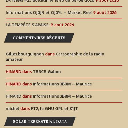
DX News 425 Bulletin N°1840 du 08-08-2026
9 août 2026
Informations OJ0JR et OJ0YL – Märket Reef
9 août 2026
LA TEMPÊTE S’APAISE:
9 août 2026
COMMENTAIRES RÉCENTS
Gilles.bourguignon
dans
Cartographie de la radio
amateur
HINARD
dans
TR8CR Gabon
HINARD
dans
Informations 3B8M – Maurice
HINARD
dans
Informations 3B8M – Maurice
michel
dans
FT2, la GNU GPL et K1JT
SOLAR-TERRESTRIAL DATA