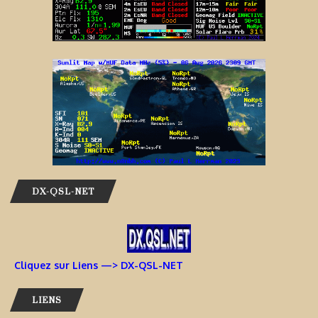
DX-QSL-NET
Cliquez sur Liens —> DX-QSL-NET
LIENS