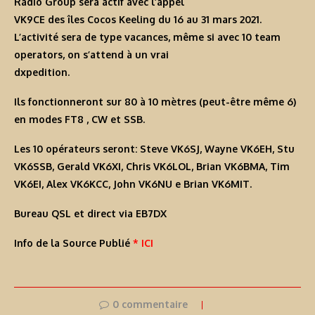
Radio Group
sera actif avec l’appel
VK9CE
des îles Cocos Keeling du 16 au 31 mars 2021.
L’activité sera de type vacances, même si avec 10 team
operators, on s’attend à un vrai
dxpedition.
Ils fonctionneront sur 80 à 10 mètres (peut-être même 6)
en modes
FT8
, CW et SSB.
Les 10 opérateurs seront: Steve VK6SJ, Wayne VK6EH, Stu
VK6SSB, Gerald VK6XI, Chris VK6LOL, Brian VK6BMA, Tim
VK6EI, Alex VK6KCC, John VK6NU e Brian VK6MIT.
Bureau QSL et direct via EB7DX
Info de la Source Publié
* ICI
0 commentaire