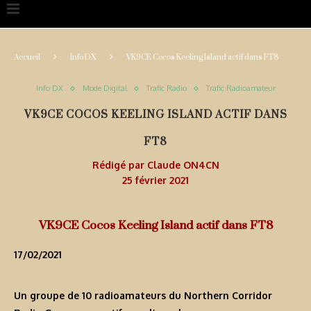
Accueil
Info DX
VK9CE Cocos Keeling Island actif dans FT8
Info DX
Mode Digital
Trafic Radio
Trafic Radioamateur
VK9CE COCOS KEELING ISLAND ACTIF DANS
FT8
Rédigé par
Claude ON4CN
25 février 2021
VK9CE Cocos Keeling Island actif dans FT8
17/02/2021
Un groupe de 10 radioamateurs du
Northern Corridor