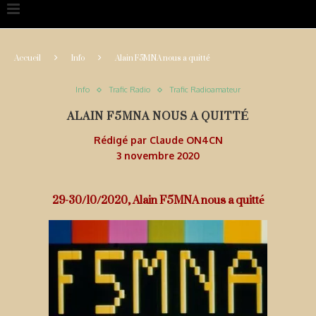
Accueil
Info
Alain F5MNA nous a quitté
Info
Trafic Radio
Trafic Radioamateur
ALAIN F5MNA NOUS A QUITTÉ
Rédigé par
Claude ON4CN
3 novembre 2020
29-30/10/2020, Alain F5MNA nous a quitté