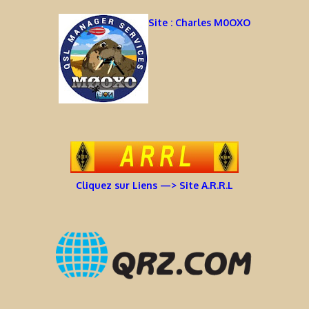
Site : Charles M0OXO
Cliquez sur Liens —> Site A.R.R.L