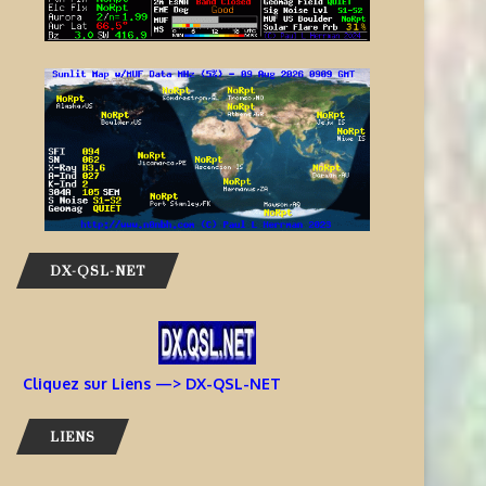
DX-QSL-NET
Cliquez sur Liens —> DX-QSL-NET
LIENS