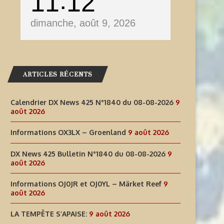
11
12
dimanche, août 9, 2026
ARTICLES RÉCENTS
Calendrier DX News 425 N°1840 du 08-08-2026
9
août 2026
Informations OX3LX – Groenland
9 août 2026
DX News 425 Bulletin N°1840 du 08-08-2026
9
août 2026
Informations OJ0JR et OJ0YL – Märket Reef
9
août 2026
NFORMATIONS OJ0JR ET OJ0YL –
LA TEMPÊTE S’APAISE:
LA TEMPÊTE S’APAISE:
9 août 2026
MÄRKET REEF
9 août 2026