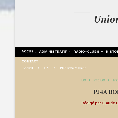
Unio
ACCUEIL
ADMINISTRATIF
RADIO-CLUBS
HISTO
CONTACT
Accueil
DX
PJ4A Bonaire Island
DX
Info DX
Tra
PJ4A BO
Rédigé par
Claude