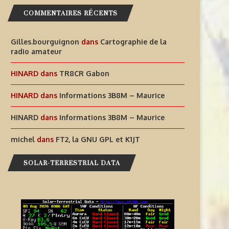
COMMENTAIRES RÉCENTS
9 août 2026
Gilles.bourguignon
dans
Cartographie de la
radio amateur
HINARD
dans
TR8CR Gabon
HINARD
dans
Informations 3B8M – Maurice
HINARD
dans
Informations 3B8M – Maurice
michel
dans
FT2, la GNU GPL et K1JT
SOLAR-TERRESTRIAL DATA