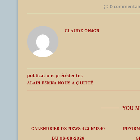
0 commentai
CLAUDE ON4CN
publications précédentes
ALAIN F5MNA NOUS A QUITTÉ
YOU M
 – ITURUP
CALENDRIER DX NEWS 425 N°1840
INFORM
25
DU 08-08-2026
G