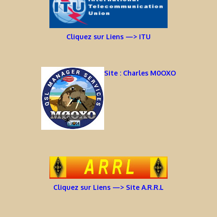
Cliquez sur Liens —> ITU
Site : Charles M0OXO
Cliquez sur Liens —> Site A.R.R.L