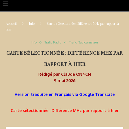
Accueil
Info
Carte sélectionnée : Différence MHz par rapport à
hier
Info
Trafic Radio
Trafic Radioamateur
CARTE SÉLECTIONNÉE : DIFFÉRENCE MHZ PAR
RAPPORT À HIER
Rédigé par
Claude ON4CN
9 mai 2026
Version traduite en Français via Google Translate
Carte sélectionnée : Différence MHz par rapport à hier