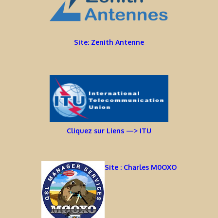
Site: Zenith Antenne
Cliquez sur Liens —> ITU
Site : Charles M0OXO