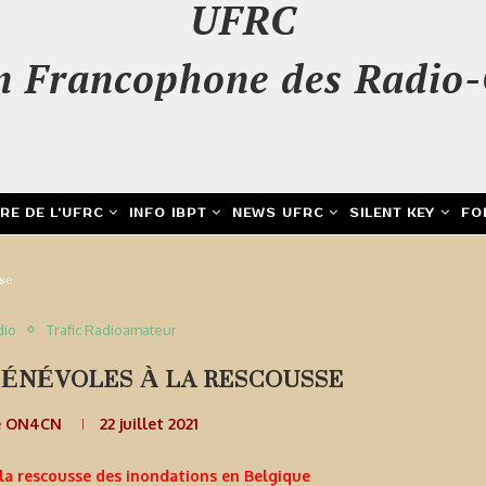
UFRC
n Francophone des Radio-
IRE DE L’UFRC
INFO IBPT
NEWS UFRC
SILENT KEY
FO
sse
dio
Trafic Radioamateur
BÉNÉVOLES À LA RESCOUSSE
e ON4CN
22 juillet 2021
a rescousse des inondations en Belgique