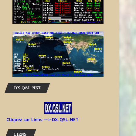
DX-QSL-NET
Cliquez sur Liens —> DX-QSL-NET
LIENS