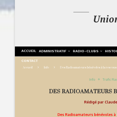
Unio
ACCUEIL
ADMINISTRATIF
RADIO-CLUBS
HISTO
CONTACT
Accueil
Info
Des Radioamateurs bénévoles à la rescou
Info
Trafic Ra
DES RADIOAMATEURS 
Rédigé par
Claud
Des Radioamateurs bénévoles à l