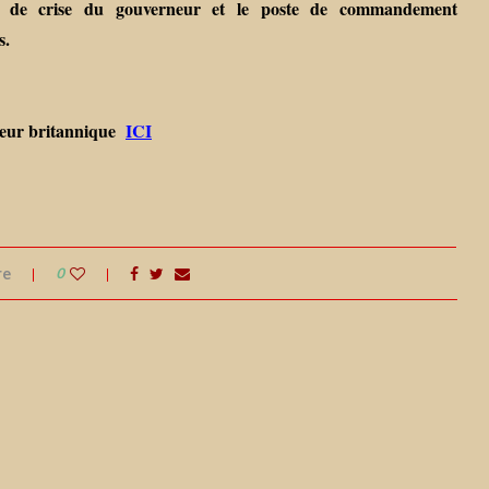
e de crise du gouverneur et le poste de commandement
s.
ateur britannique
ICI
re
0