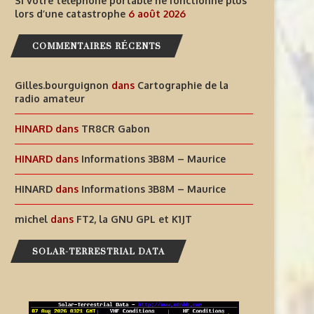
Si votre téléphone portable ne fonctionne plus
lors d’une catastrophe
6 août 2026
COMMENTAIRES RÉCENTS
Gilles.bourguignon
dans
Cartographie de la
radio amateur
HINARD
dans
TR8CR Gabon
INFORMATIONS T30GI –
SI VOTRE TÉLÉPHONE PORT
HINARD
dans
Informations 3B8M – Maurice
RÉPUBLIQUE DE KIRIBATI
NE FONCTIONNE PLUS LORS
HINARD
dans
Informations 3B8M – Maurice
6 août 2026
6 août 2026
michel
dans
FT2, la GNU GPL et K1JT
SOLAR-TERRESTRIAL DATA