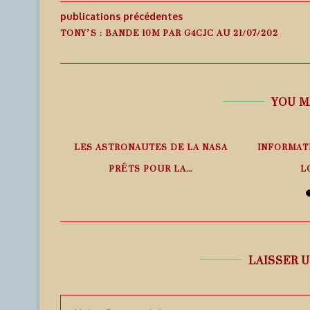
publications précédentes
TONY’S : BANDE 10M PAR G4CJC AU 21/07/202
YOU M
PHÉRIQUE
LES ASTRONAUTES DE LA NASA
INFORMAT
ANS LE
PRÊTS POUR LA...
L
6 août 2026
6
LAISSER 