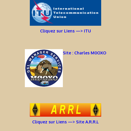
Cliquez sur Liens —> ITU
Site : Charles M0OXO
Cliquez sur Liens —> Site A.R.R.L