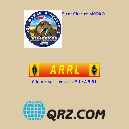
Site : Charles M0OXO
Cliquez sur Liens —> Site A.R.R.L