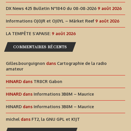
DX News 425 Bulletin N°1840 du 08-08-2026
9 août 2026
Informations OJ0JR et OJ0YL – Märket Reef
9 août 2026
LA TEMPÊTE S’APAISE:
9 août 2026
COMMENTAIRES RÉCENTS
Gilles.bourguignon
dans
Cartographie de la radio
amateur
HINARD
dans
TR8CR Gabon
HINARD
dans
Informations 3B8M – Maurice
HINARD
dans
Informations 3B8M – Maurice
michel
dans
FT2, la GNU GPL et K1JT