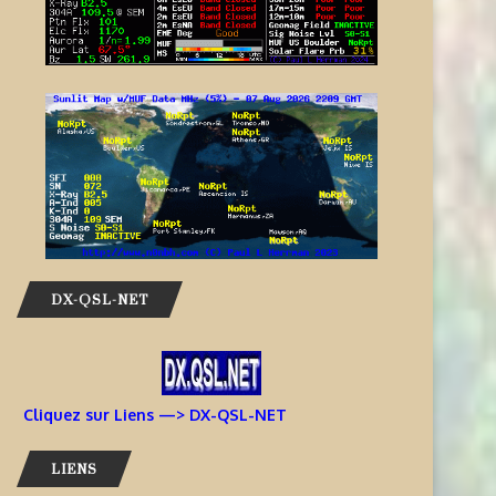
AIDEZ À OFFRIR AUX ENFANTS
INFORMATIONS J68TT – SAI
DES EXPÉRIENCES
LUCIE
RADIOPHONIQUES...
7 août 2026
7 août 2026
DX-QSL-NET
Cliquez sur Liens —> DX-QSL-NET
LIENS