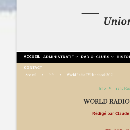
Unio
ACCUEIL
ADMINISTRATIF
RADIO-CLUBS
HISTO
CONTACT
Accueil
Info
World Radio TV Handbook 2021
Info
Trafic Ra
WORLD RADIO
Rédigé par
Claud