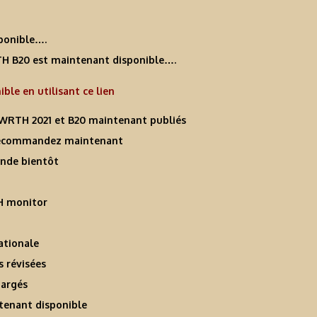
ponible….
H B20 est maintenant disponible….
le en utilisant ce lien
RTH 2021 et B20 maintenant publiés
récommandez maintenant
nde bientôt
H monitor
ationale
 révisées
hargés
ntenant disponible