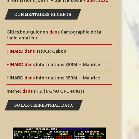
Informations J68TT – Sainte-Lucie
7 août 2026
COMMENTAIRES RÉCENTS
Gilles.bourguignon
dans
Cartographie de la
radio amateur
HINARD
dans
TR8CR Gabon
HINARD
dans
Informations 3B8M – Maurice
HINARD
dans
Informations 3B8M – Maurice
michel
dans
FT2, la GNU GPL et K1JT
SOLAR-TERRESTRIAL DATA