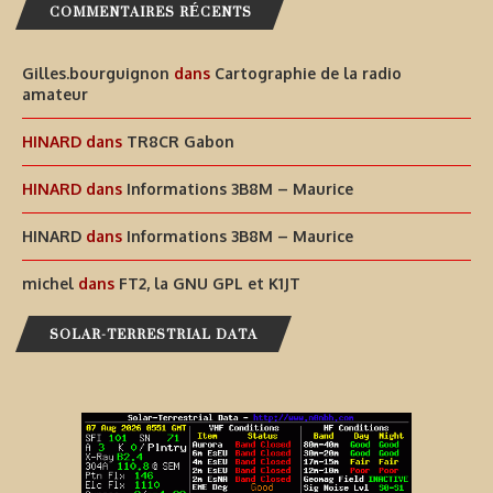
COMMENTAIRES RÉCENTS
Gilles.bourguignon
dans
Cartographie de la radio
amateur
HINARD
dans
TR8CR Gabon
HINARD
dans
Informations 3B8M – Maurice
HINARD
dans
Informations 3B8M – Maurice
michel
dans
FT2, la GNU GPL et K1JT
SOLAR-TERRESTRIAL DATA