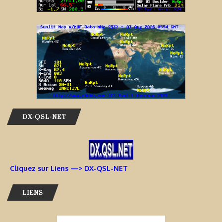
DX-QSL-NET
Cliquez sur Liens —> DX-QSL-NET
LIENS