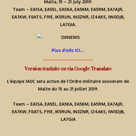
Malta, 15 – 21 July 2019.
Team – EA1SA, EA5EL, EA5KA, EA5KM, EA5RM, EA7AJR,
EA7KW, F8ATS, F9IE, IK5RUN, IN3ZNR, IZ4AKS, IW0DJB,
LA7GIA.
Plus d’info ICI…
Version traduite en via Google Translate
L’équipe 1A0C sera active de l’Ordre militaire souverain de
Malte du 15 au 21 juillet 2019.
Team – EA1SA, EA5EL, EA5KA, EA5KM, EA5RM, EA7AJR,
EA7KW, F8ATS, F9IE, IK5RUN, IN3ZNR, IZ4AKS, IW0DJB,
LA7GIA