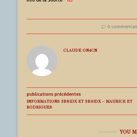
0 commentai
CLAUDE ON4CN
publications précédentes
INFORMATIONS 3B8IDX ET 3B9IDX – MAURICE ET
RODRIGUES
YOU M