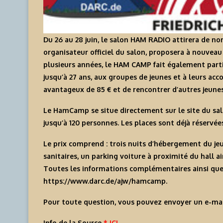
Du 26 au 28 juin, le salon HAM RADIO attirera de no
organisateur officiel du salon, proposera à nouvea
plusieurs années, le HAM CAMP fait également parti
jusqu’à 27 ans, aux groupes de jeunes et à leurs acc
avantageux de 85 € et de rencontrer d’autres jeunes p
Le HamCamp se situe directement sur le site du salon
jusqu’à 120 personnes. Les places sont déjà réservée
Le prix comprend : trois nuits d’hébergement du jeud
sanitaires, un parking voiture à proximité du hall ai
Toutes les informations complémentaires ainsi que l
https://www.darc.de/ajw/hamcamp
.
Pour toute question, vous pouvez envoyer un e-mai
Info de la Source
* ICI