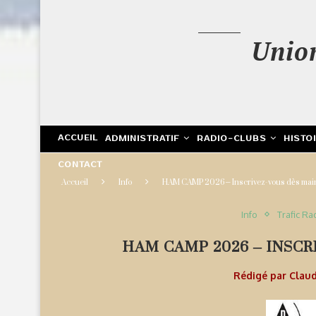
Unio
ACCUEIL
ADMINISTRATIF
RADIO-CLUBS
HISTO
CONTACT
Accueil
Info
HAM CAMP 2026 – Inscrivez-vous dès main
Info
Trafic Ra
HAM CAMP 2026 – INSCR
Rédigé par
Clau