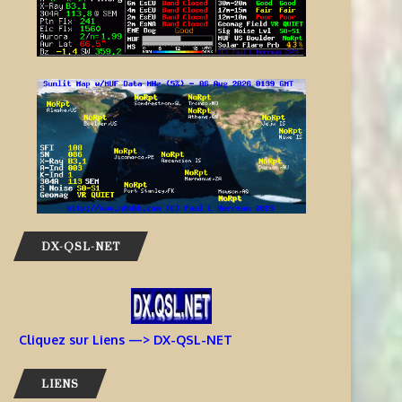
RAPPEL — UNE FUSÉE
MARTS REPRÉSENTE LA MALA
PERCUTERA LA LUNE CETTE...
LORS DE LA 3E...
5 août 2026
5 août 2026
DX-QSL-NET
Cliquez sur Liens —> DX-QSL-NET
LIENS