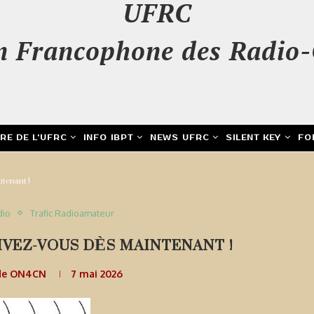
UFRC
n Francophone des Radio-
IRE DE L’UFRC
INFO IBPT
NEWS UFRC
SILENT KEY
FO
tenant !
dio
Trafic Radioamateur
IVEZ-VOUS DÈS MAINTENANT !
de ON4CN
7 mai 2026