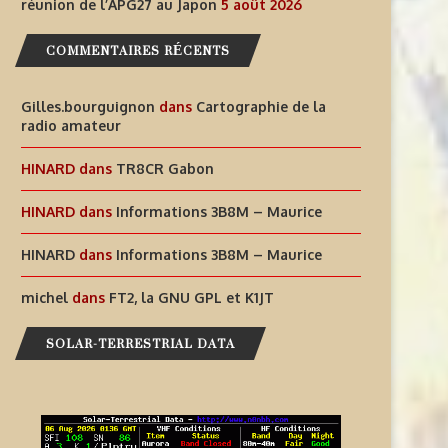
réunion de l’APG27 au Japon
5 août 2026
COMMENTAIRES RÉCENTS
Gilles.bourguignon
dans
Cartographie de la
radio amateur
HINARD
dans
TR8CR Gabon
HINARD
dans
Informations 3B8M – Maurice
HINARD
dans
Informations 3B8M – Maurice
michel
dans
FT2, la GNU GPL et K1JT
SOLAR-TERRESTRIAL DATA