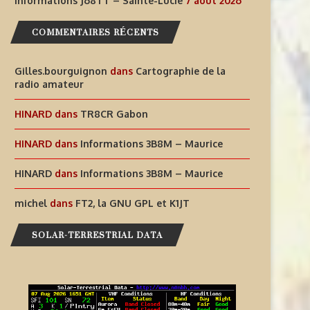
Informations J68TT – Sainte-Lucie
7 août 2026
COMMENTAIRES RÉCENTS
Gilles.bourguignon
dans
Cartographie de la
radio amateur
HINARD
dans
TR8CR Gabon
HINARD
dans
Informations 3B8M – Maurice
HINARD
dans
Informations 3B8M – Maurice
AIDEZ À OFFRIR AUX ENFANTS
INFORMATIONS J68TT – SAI
michel
dans
FT2, la GNU GPL et K1JT
DES EXPÉRIENCES
LUCIE
SOLAR-TERRESTRIAL DATA
RADIOPHONIQUES...
7 août 2026
7 août 2026