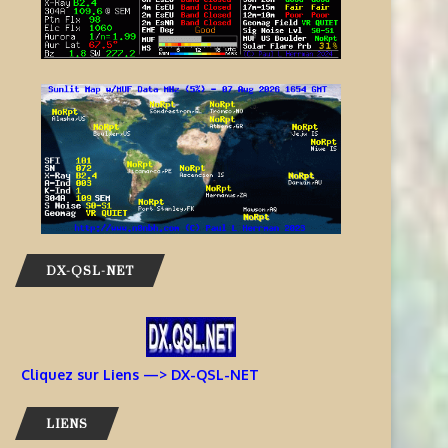
DX-QSL-NET
Cliquez sur Liens —> DX-QSL-NET
LIENS