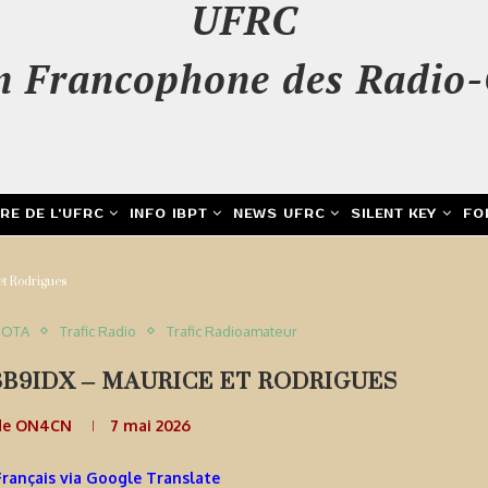
UFRC
n Francophone des Radio-
IRE DE L’UFRC
INFO IBPT
NEWS UFRC
SILENT KEY
FO
et Rodrigues
IOTA
Trafic Radio
Trafic Radioamateur
3B9IDX – MAURICE ET RODRIGUES
de ON4CN
7 mai 2026
Français via Google Translate