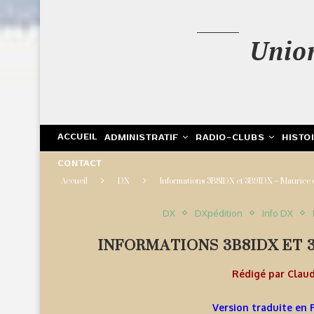
Unio
ACCUEIL
ADMINISTRATIF
RADIO-CLUBS
HISTO
CONTACT
Accueil
DX
Informations 3B8IDX et 3B9IDX – Maurice 
DX
DXpédition
Info DX
INFORMATIONS 3B8IDX ET 
Rédigé par
Clau
Version traduite en 