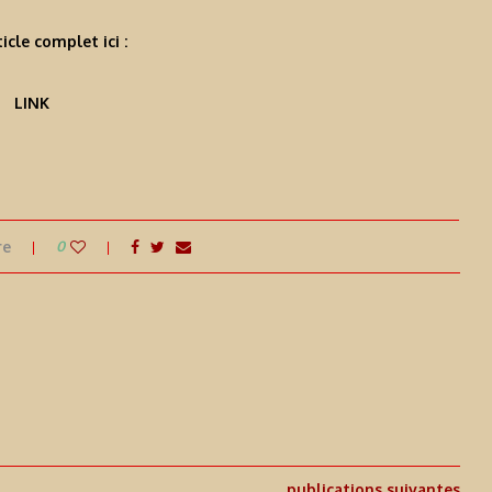
ticle complet ici :
LINK
re
0
publications suivantes