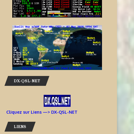
DX-QSL-NET
Cliquez sur Liens —> DX-QSL-NET
LIENS