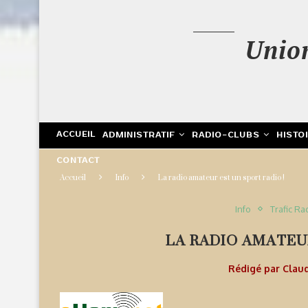
Unio
ACCUEIL
ADMINISTRATIF
RADIO-CLUBS
HISTO
CONTACT
Accueil
Info
La radio amateur est un sport radio !
Info
Trafic Ra
LA RADIO AMATEUR
Rédigé par
Clau