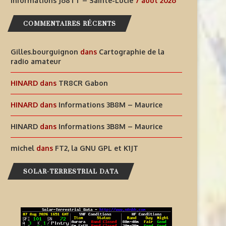
Informations J68TT – Sainte-Lucie
7 août 2026
COMMENTAIRES RÉCENTS
Gilles.bourguignon
dans
Cartographie de la
radio amateur
HINARD
dans
TR8CR Gabon
AIDEZ À OFFRIR AUX ENFANTS
INFORMATIONS J68TT – SAI
HINARD
dans
Informations 3B8M – Maurice
DES EXPÉRIENCES
LUCIE
RADIOPHONIQUES...
7 août 2026
HINARD
dans
Informations 3B8M – Maurice
7 août 2026
michel
dans
FT2, la GNU GPL et K1JT
SOLAR-TERRESTRIAL DATA