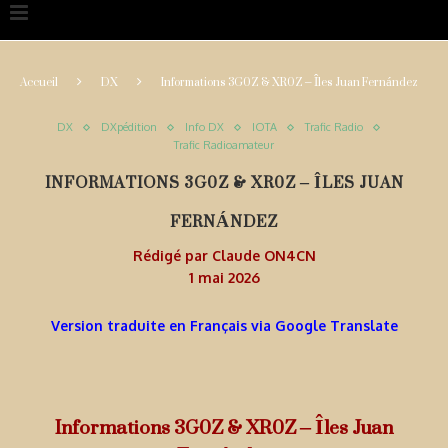
Accueil
DX
Informations 3G0Z & XR0Z – Îles Juan Fernández
DX
DXpédition
Info DX
IOTA
Trafic Radio
Trafic Radioamateur
INFORMATIONS 3G0Z & XR0Z – ÎLES JUAN
FERNÁNDEZ
Rédigé par
Claude ON4CN
1 mai 2026
Version traduite en Français via Google Translate
Informations 3G0Z & XR0Z – Îles Juan