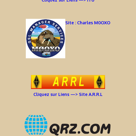
Site : Charles M0OXO
Cliquez sur Liens —> Site A.R.R.L