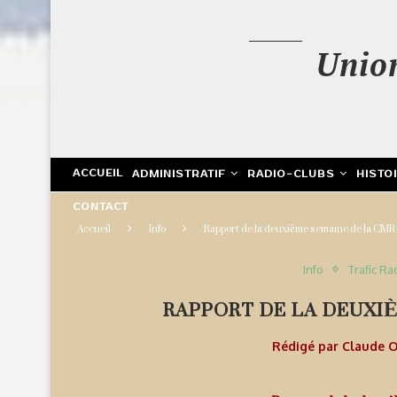
Unio
ACCUEIL
ADMINISTRATIF
RADIO-CLUBS
HISTO
CONTACT
Accueil
Info
Rapport de la deuxième semaine de la CMR-
Info
Trafic Ra
RAPPORT DE LA DEUXIÈ
Rédigé par
Claude 