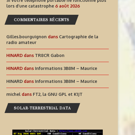
Si votre téléphone portable ne fonctionne plus
lors d’une catastrophe
6 août 2026
INFORMATIONS T30GI –
COMMENTAIRES RÉCENTS
SI VOTRE TÉLÉPHONE PORT
RÉPUBLIQUE DE KIRIBATI
NE FONCTIONNE PLUS LORS
Gilles.bourguignon
dans
Cartographie de la
6 août 2026
6 août 2026
radio amateur
HINARD
dans
TR8CR Gabon
HINARD
dans
Informations 3B8M – Maurice
HINARD
dans
Informations 3B8M – Maurice
michel
dans
FT2, la GNU GPL et K1JT
SOLAR-TERRESTRIAL DATA