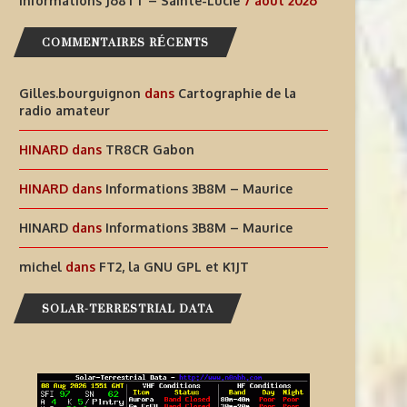
Informations J68TT – Sainte-Lucie
7 août 2026
COMMENTAIRES RÉCENTS
Gilles.bourguignon
dans
Cartographie de la
radio amateur
HINARD
dans
TR8CR Gabon
HINARD
dans
Informations 3B8M – Maurice
AIDEZ À OFFRIR AUX ENFANTS
INFORMATIONS J68TT – SAI
HINARD
DES EXPÉRIENCES
dans
Informations 3B8M – Maurice
LUCIE
RADIOPHONIQUES...
7 août 2026
michel
dans
FT2, la GNU GPL et K1JT
7 août 2026
SOLAR-TERRESTRIAL DATA