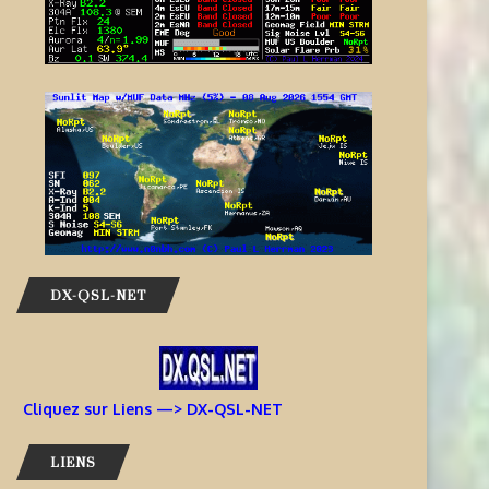
DX-QSL-NET
Cliquez sur Liens —> DX-QSL-NET
LIENS