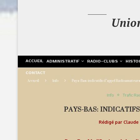
Unio
ACCUEIL
ADMINISTRATIF
RADIO-CLUBS
HISTO
CONTACT
Accueil
Info
Pays-Bas: indicatifs d’appel Radioamateur
Info
Trafic Ra
PAYS-BAS: INDICATI
Rédigé par
Claude