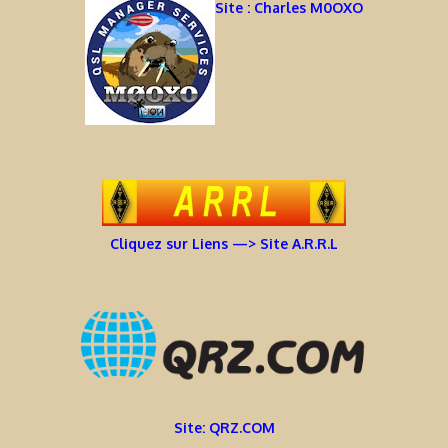
Site : Charles M0OXO
Cliquez sur Liens —> Site A.R.R.L
Site: QRZ.COM