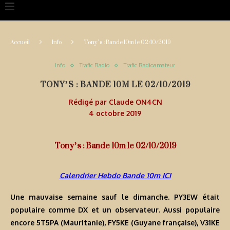
Accueil
Info
Tony’s : Bande 10m le 02/10/2019
Info
Trafic Radio
Trafic Radioamateur
TONY’S : BANDE 10M LE 02/10/2019
Rédigé par
Claude ON4CN
4 octobre 2019
Tony’s : Bande 10m le 02/10/2019
Calendrier Hebdo Bande 10m ICI
Une mauvaise semaine sauf le dimanche.
PY3EW était
populaire comme DX et un observateur.
Aussi populaire
encore 5T5PA (Mauritanie), FY5KE (Guyane française), V31KE