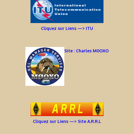
Cliquez sur Liens —> ITU
Site : Charles M0OXO
Cliquez sur Liens —> Site A.R.R.L