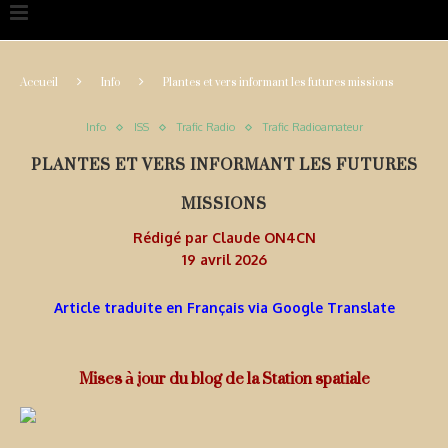
Accueil
Info
Plantes et vers informant les futures missions
Info
ISS
Trafic Radio
Trafic Radioamateur
PLANTES ET VERS INFORMANT LES FUTURES
MISSIONS
Rédigé par
Claude ON4CN
19 avril 2026
Article traduite en Français via Google Translate
Mises à jour du blog de la Station spatiale