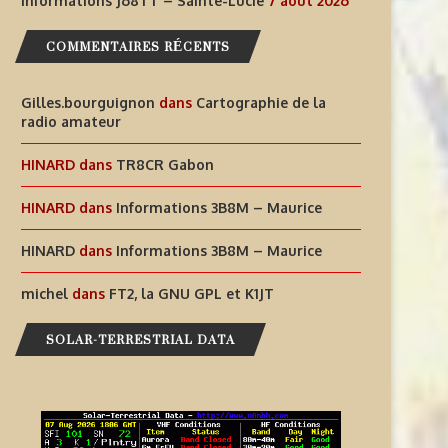
Informations J68TT – Sainte-Lucie
7 août 2026
COMMENTAIRES RÉCENTS
Gilles.bourguignon
dans
Cartographie de la
radio amateur
HINARD
dans
TR8CR Gabon
HINARD
dans
Informations 3B8M – Maurice
HINARD
dans
Informations 3B8M – Maurice
michel
dans
FT2, la GNU GPL et K1JT
SOLAR-TERRESTRIAL DATA
AIDEZ À OFFRIR AUX ENFANTS
INFORMATIONS J68TT – SAI
DES EXPÉRIENCES
LUCIE
RADIOPHONIQUES...
7 août 2026