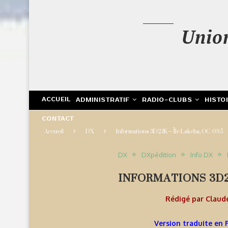
Unio
ACCUEIL
ADMINISTRATIF
RADIO-CLUBS
HISTO
CONTACT
Accueil
DX
Informations 3D2JK – Île Lakeba, OC-095
DX
DXpédition
Info DX
INFORMATIONS 3D2J
Rédigé par
Claud
Version traduite en 