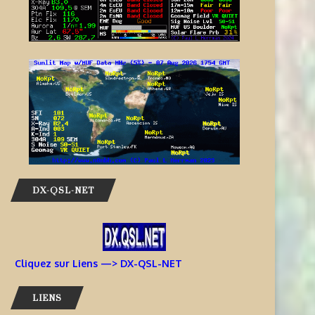
7 août 2026
DX-QSL-NET
Cliquez sur Liens —> DX-QSL-NET
LIENS