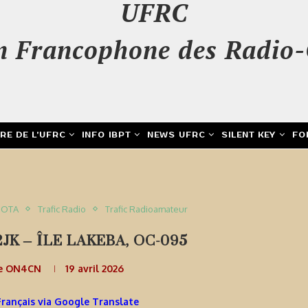
UFRC
n Francophone des Radio-
IRE DE L’UFRC
INFO IBPT
NEWS UFRC
SILENT KEY
FO
IOTA
Trafic Radio
Trafic Radioamateur
K – ÎLE LAKEBA, OC-095
e ON4CN
19 avril 2026
Français via Google Translate