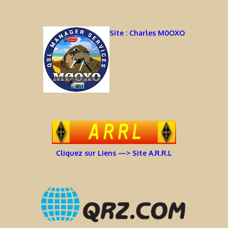
Site : Charles M0OXO
Cliquez sur Liens —> Site A.R.R.L