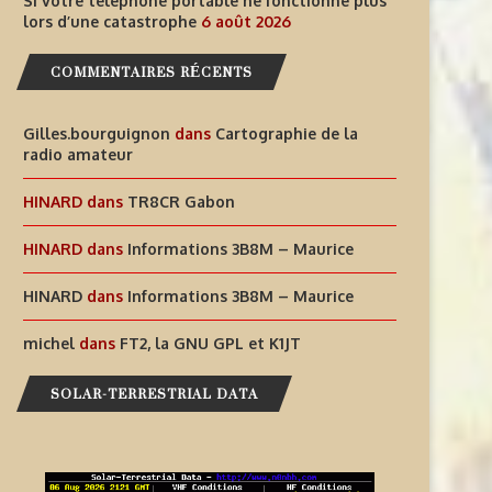
Si votre téléphone portable ne fonctionne plus
lors d’une catastrophe
6 août 2026
COMMENTAIRES RÉCENTS
INFORMATIONS T30GI –
SI VOTRE TÉLÉPHONE PORT
Gilles.bourguignon
dans
Cartographie de la
RÉPUBLIQUE DE KIRIBATI
NE FONCTIONNE PLUS LORS
radio amateur
6 août 2026
6 août 2026
HINARD
dans
TR8CR Gabon
HINARD
dans
Informations 3B8M – Maurice
HINARD
dans
Informations 3B8M – Maurice
michel
dans
FT2, la GNU GPL et K1JT
SOLAR-TERRESTRIAL DATA