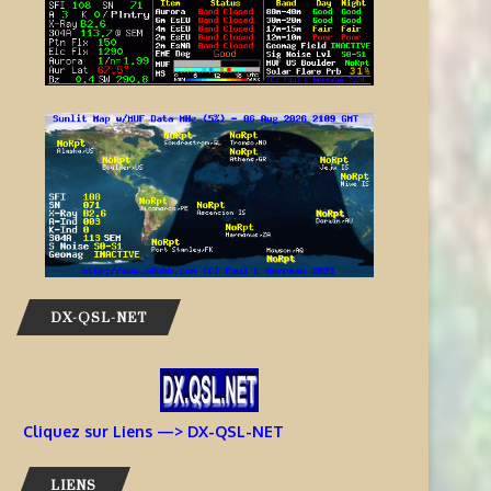
DX-QSL-NET
Cliquez sur Liens —> DX-QSL-NET
LIENS