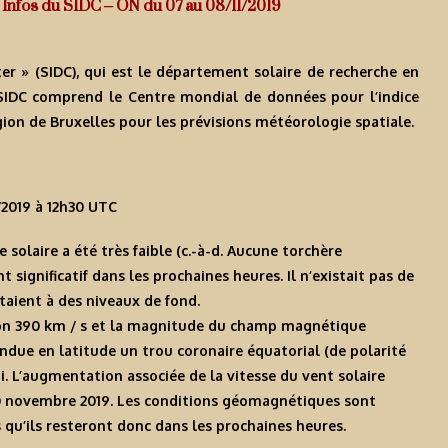
 : Infos du SIDC – ON du 07 au 08/11/2019
er » (SIDC), qui est le département solaire de recherche en
 SIDC comprend le Centre mondial de données pour l’indice
égion de Bruxelles pour les prévisions météorologie spatiale.
/2019 à 12h30 UTC
e solaire a été très faible (c.-à-d. Aucune torchère
ignificatif dans les prochaines heures. Il n’existait pas de
staient à des niveaux de fond.
iron 390 km / s et la magnitude du champ magnétique
endue en latitude un trou coronaire équatorial (de polarité
i. L’augmentation associée de la vitesse du vent solaire
10 novembre 2019. Les conditions géomagnétiques sont
qu’ils resteront donc dans les prochaines heures.