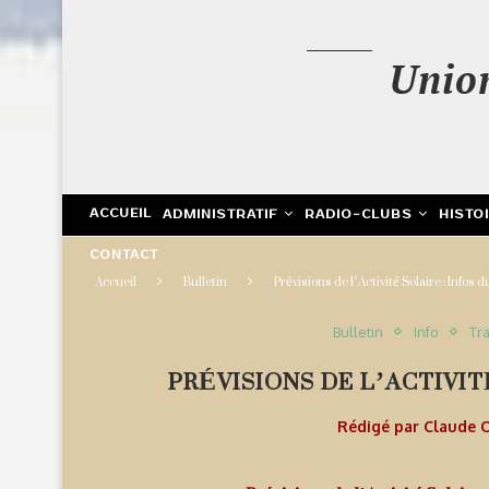
Unio
ACCUEIL
ADMINISTRATIF
RADIO-CLUBS
HISTO
CONTACT
Accueil
Bulletin
Prévisions de l’Activité Solaire : Infos
Bulletin
Info
Tra
PRÉVISIONS DE L’ACTIVITÉ
Rédigé par
Claude