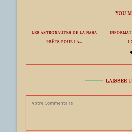
YOU M
PHÉRIQUE
LES ASTRONAUTES DE LA NASA
INFORMAT
ANS LE
PRÊTS POUR LA...
L
6 août 2026
6
LAISSER 