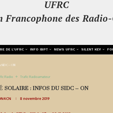
UFRC
n Francophone des Radio-
IRE DE L’UFRC
INFO IBPT
NEWS UFRC
SILENT KEY
FO
 du SIDC – ON
fic Radio
Trafic Radioamateur
 SOLAIRE : INFOS DU SIDC – ON
 ON4CN
8 novembre 2019