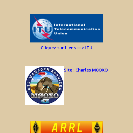
Cliquez sur Liens —> ITU
Site : Charles M0OXO