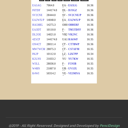
@2019 - All Right Reserved. Designed and Developed by
PenciDesign