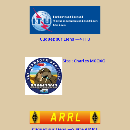
Cliquez sur Liens —> ITU
Site : Charles M0OXO
Cliquez sur Liens —> Site A.R.R.L