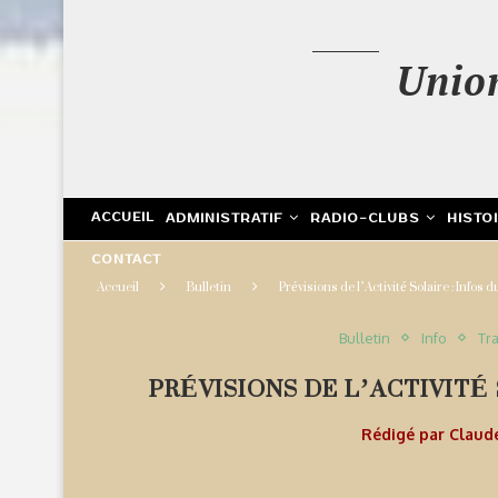
Unio
ACCUEIL
ADMINISTRATIF
RADIO-CLUBS
HISTO
CONTACT
Accueil
Bulletin
Prévisions de l’Activité Solaire : Inf
Bulletin
Info
Tra
PRÉVISIONS DE L’ACTIVITÉ 
Rédigé par
Claud