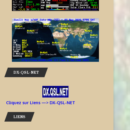
DX-QSL-NET
Cliquez sur Liens —> DX-QSL-NET
LIENS