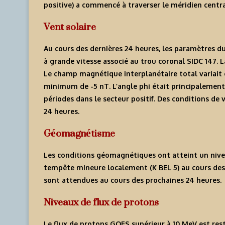
positive) a commencé à traverser le méridien central 
Vent solaire
Au cours des dernières 24 heures, les paramètres du 
à grande vitesse associé au trou coronal SIDC 147. L
Le champ magnétique interplanétaire total variait
minimum de -5 nT. L’angle phi était principalement d
périodes dans le secteur positif. Des conditions de
24 heures.
Géomagnétisme
Les conditions géomagnétiques ont atteint un niveau
tempête mineure localement (K BEL 5) au cours des 
sont attendues au cours des prochaines 24 heures.
Niveaux de flux de protons
Le flux de protons GOES supérieur à 10 MeV est rest