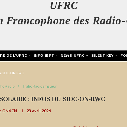
UFRC
n Francophone des Radio-
IRE DE L’UFRC
INFO IBPT
NEWS UFRC
SILENT KEY
FO
os du SIDC-ON-RWC
fic Radio
Trafic Radioamateur
SOLAIRE : INFOS DU SIDC-ON-RWC
e ON4CN
23 avril 2026