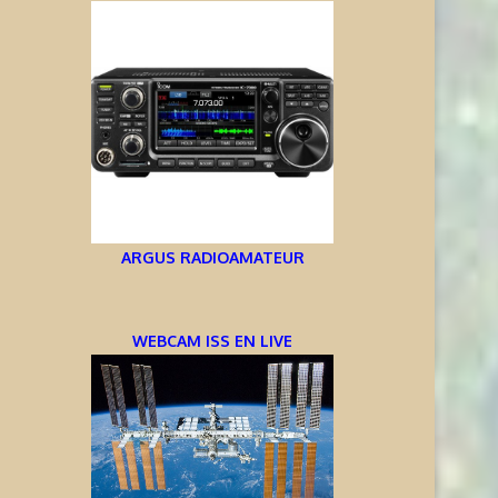
ARGUS RADIOAMATEUR
WEBCAM ISS EN LIVE
NFORMATIONS OJ0JR ET OJ0YL –
LA TEMPÊTE S’APAISE:
MÄRKET REEF
9 août 2026
9 août 2026