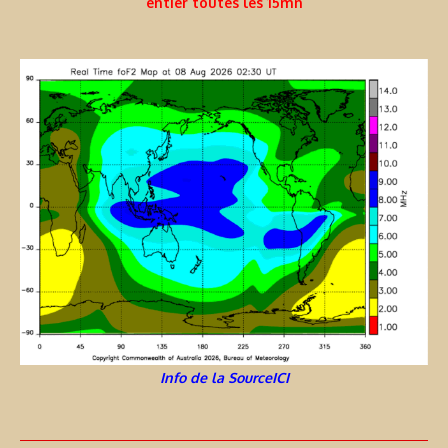
entier toutes les 15mn
Info de la SourceICI