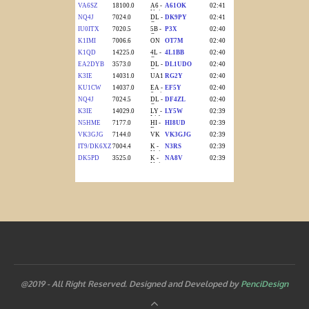
@2019 - All Right Reserved. Designed and Developed by
PenciDesign