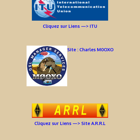
Cliquez sur Liens —> ITU
Site : Charles M0OXO
Cliquez sur Liens —> Site A.R.R.L