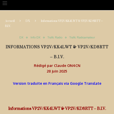
Accueil
DX
Informations VP2V/KK4LWT & VP2V/KD8RTT –
B.I.V.
DX
Info DX
Trafic Radio
Trafic Radioamateur
INFORMATIONS VP2V/KK4LWT & VP2V/KD8RTT
– B.I.V.
Rédigé par
Claude ON4CN
28 juin 2025
Version traduite en Français via Google Translate
Informations VP2V/KK4LWT & VP2V/KD8RTT – B.I.V.